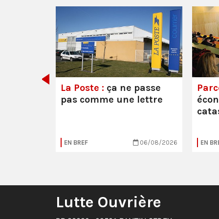
e ou la
La Poste :
ça ne passe
Parc
pas comme une lettre
éco
cata
05/08/2026
EN BREF
06/08/2026
EN BR
Lutte Ouvrière