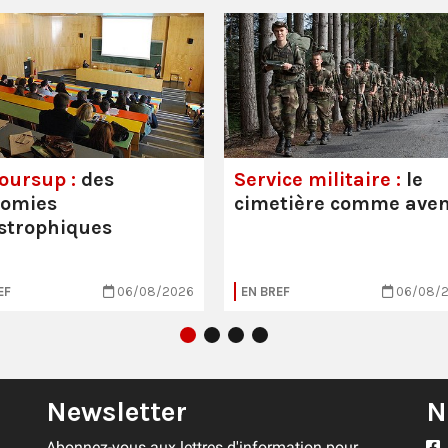
oursup :
des
Service militaire :
le
nomies
cimetière comme aven
strophiques
EF
06/08/2026
EN BREF
06/08/
Newsletter
N
Abonnez-vous aux lettres d'information pour