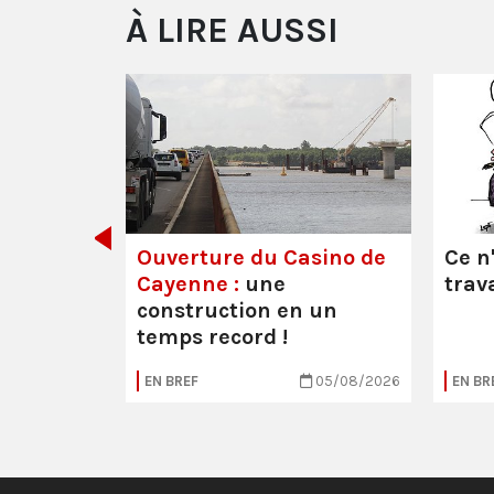
À LIRE AUSSI
décider
Ouverture du Casino de
Ce n
Cayenne :
une
trava
construction en un
temps record !
30/07/2026
EN BREF
05/08/2026
EN BR