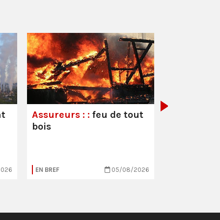
Les droits 
travailleur
leurs souc
nt
Assureurs : :
feu de tout
bois
2026
EN BREF
05/08/2026
EN BREF