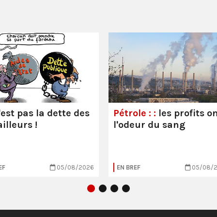
'est pas la dette des
Pétrole : :
les profits o
illeurs !
l'odeur du sang
EF
05/08/2026
EN BREF
05/08/