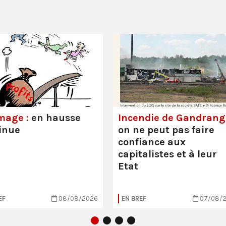
mage :
en hausse
Incendie de Gandrange
inue
on ne peut pas faire
confiance aux
capitalistes et à leur
Etat
EF
08/08/2026
EN BREF
07/08/