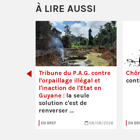
À LIRE AUSSI
dette des
Tribune du P.A.G. contre
Chô
l'orpaillage illégal et
cont
l'inaction de l'Etat en
Guyane :
la seule
solution c'est de
renverser …
05/08/2026
EN BREF
08/08/2026
EN BR