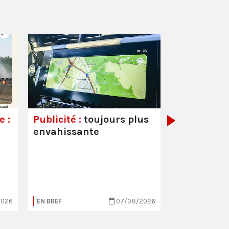
Couvre-feu
mineurs :
a
démagogiq
 :
Publicité :
toujours plus
envahissante
2026
EN BREF
07/08/2026
EN BREF