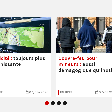
cité :
toujours plus
Couvre-feu pour
hissante
mineurs :
aussi
démagogique qu’inuti
EF
07/08/2026
EN BREF
07/08/