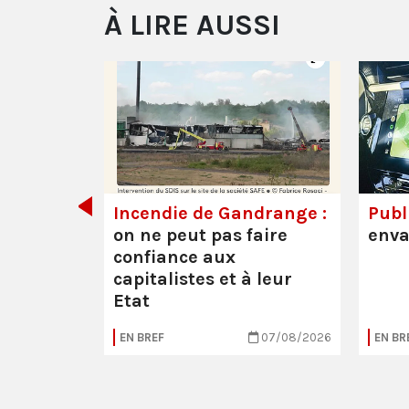
À LIRE AUSSI
de tout
Incendie de Gandrange :
Publi
on ne peut pas faire
enva
confiance aux
capitalistes et à leur
Etat
05/08/2026
EN BREF
07/08/2026
EN BR