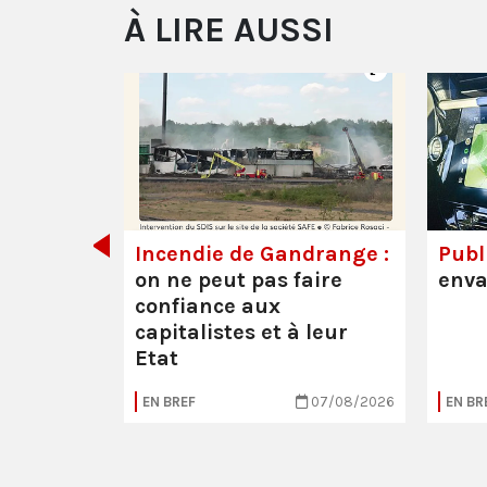
À LIRE AUSSI
de tout
Incendie de Gandrange :
Publi
on ne peut pas faire
enva
confiance aux
capitalistes et à leur
Etat
05/08/2026
EN BREF
07/08/2026
EN BR