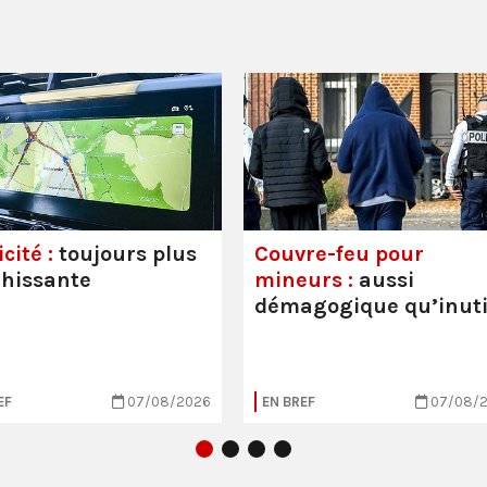
cité :
toujours plus
Couvre-feu pour
hissante
mineurs :
aussi
démagogique qu’inuti
EF
07/08/2026
EN BREF
07/08/