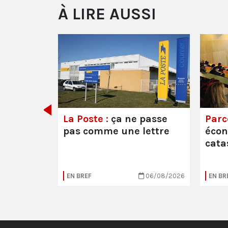
À LIRE AUSSI
e ou la
La Poste :
ça ne passe
Parc
pas comme une lettre
éco
cata
05/08/2026
EN BREF
06/08/2026
EN BR