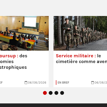
oursup :
des
Service militaire :
le
nomies
cimetière comme aven
strophiques
EF
06/08/2026
EN BREF
06/08/