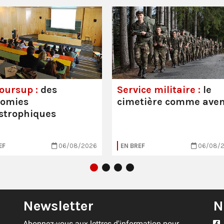
oursup :
des
Service militaire :
le
nomies
cimetière comme aven
strophiques
EF
06/08/2026
EN BREF
06/08/
Newsletter
N
Abonnez-vous aux lettres d'information pour