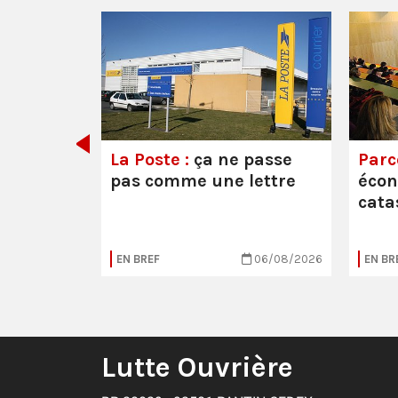
e ou la
La Poste :
ça ne passe
Parc
pas comme une lettre
éco
cata
05/08/2026
EN BREF
06/08/2026
EN BR
Lutte Ouvrière