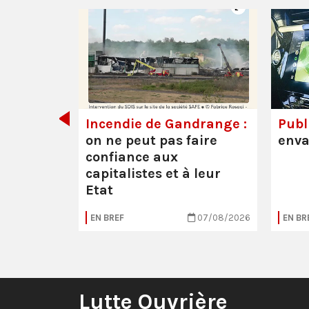
de tout
Incendie de Gandrange :
Publi
on ne peut pas faire
enva
confiance aux
capitalistes et à leur
Etat
05/08/2026
EN BREF
07/08/2026
EN BR
Lutte Ouvrière