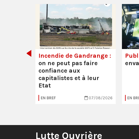
de tout
Incendie de Gandrange :
Publi
on ne peut pas faire
enva
confiance aux
capitalistes et à leur
Etat
05/08/2026
EN BREF
07/08/2026
EN BR
Lutte Ouvrière