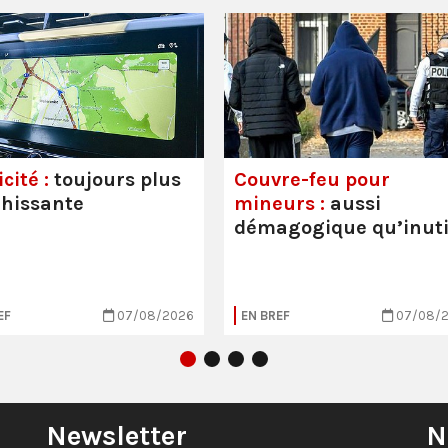
cité :
toujours plus
Couvre-feu pour
hissante
mineurs :
aussi
démagogique qu’inuti
EF
07/08/2026
EN BREF
07/08/
Newsletter
N