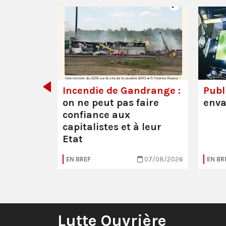
de tout
Incendie de Gandrange :
Publi
on ne peut pas faire
enva
confiance aux
capitalistes et à leur
Etat
05/08/2026
EN BREF
07/08/2026
EN BR
Lutte Ouvrière