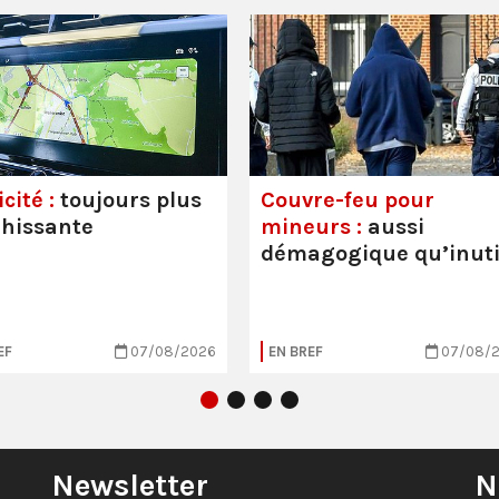
cité :
toujours plus
Couvre-feu pour
hissante
mineurs :
aussi
démagogique qu’inuti
EF
07/08/2026
EN BREF
07/08/
Newsletter
N