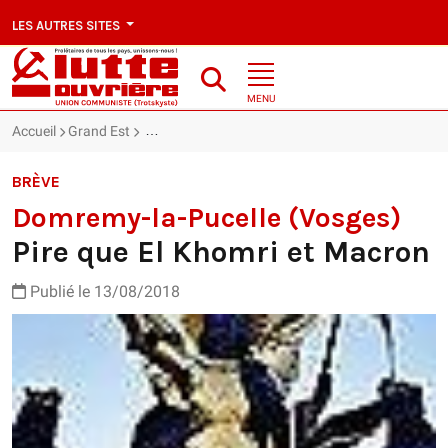
LES AUTRES SITES
MENU
Accueil
Grand Est
Domremy-la-Pucelle (Vosges) : Pire que El Khomri
BRÈVE
Domremy-la-Pucelle (Vosges)
Pire que El Khomri et Macron
Publié le 13/08/2018