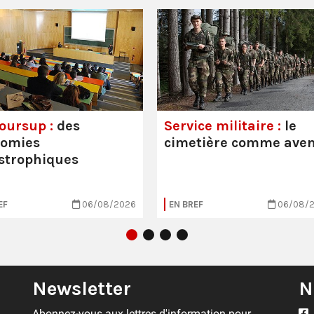
oursup :
des
Service militaire :
le
nomies
cimetière comme aven
strophiques
EF
06/08/2026
EN BREF
06/08/
Newsletter
N
Abonnez-vous aux lettres d'information pour