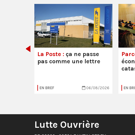
e ou la
La Poste :
ça ne passe
Parc
pas comme une lettre
éco
cata
05/08/2026
EN BREF
06/08/2026
EN BR
Lutte Ouvrière