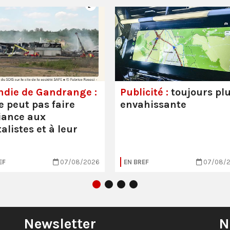
ndie de Gandrange :
Publicité :
toujours pl
e peut pas faire
envahissante
iance aux
alistes et à leur
EF
07/08/2026
EN BREF
07/08/
Newsletter
N