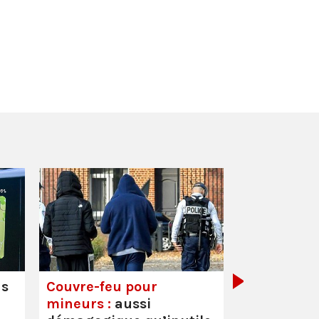
Mortalité i
hausse
us
Couvre-feu pour
mineurs :
aussi