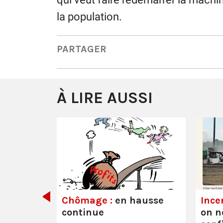
la population.
PARTAGER
À LIRE AUSSI
its ont
Chômage :
en hausse
Ince
continue
on n