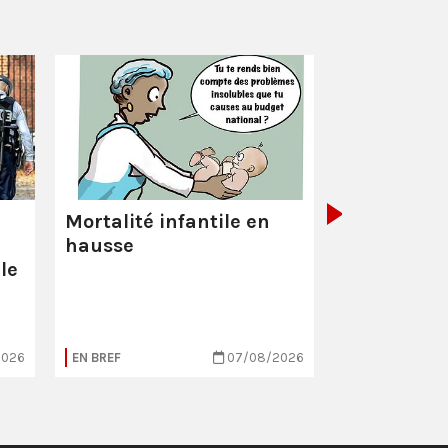
La Poste :
ç
pas comme
Mortalité infantile en
hausse
le
2026
EN BREF
07/08/2026
EN BREF