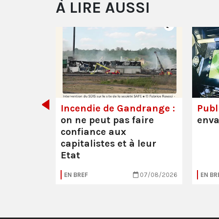
À LIRE AUSSI
de tout
Incendie de Gandrange :
Publi
on ne peut pas faire
enva
confiance aux
capitalistes et à leur
Etat
05/08/2026
EN BREF
07/08/2026
EN BR