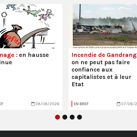
mage :
en hausse
Incendie de Gandrange
inue
on ne peut pas faire
confiance aux
capitalistes et à leur
Etat
EF
08/08/2026
EN BREF
07/08/