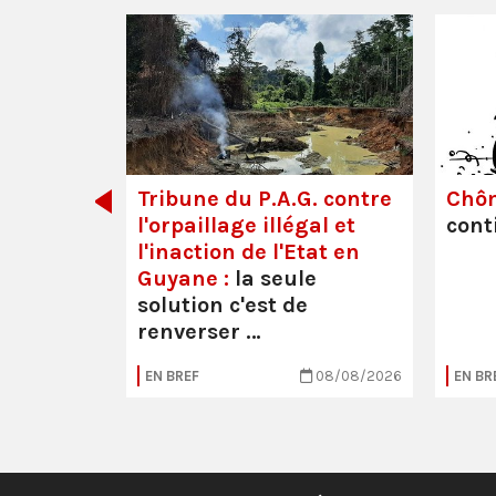
dette des
Tribune du P.A.G. contre
Chô
l'orpaillage illégal et
cont
l'inaction de l'Etat en
Guyane :
la seule
solution c'est de
renverser …
05/08/2026
EN BREF
08/08/2026
EN BR