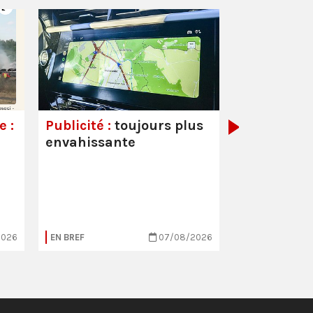
Couvre-feu
mineurs :
a
démagogiq
 :
Publicité :
toujours plus
envahissante
2026
EN BREF
07/08/2026
EN BREF