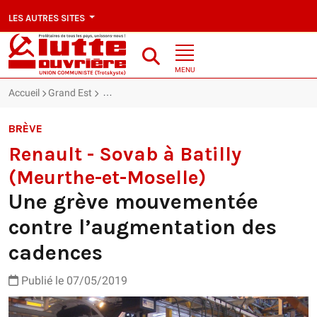
LES AUTRES SITES
MENU
Accueil
Grand Est
Renault - Sovab à Batilly (Meurthe-et-Moselle) :
BRÈVE
Renault - Sovab à Batilly
(Meurthe-et-Moselle)
Une grève mouvementée
contre l’augmentation des
cadences
Publié le 07/05/2019