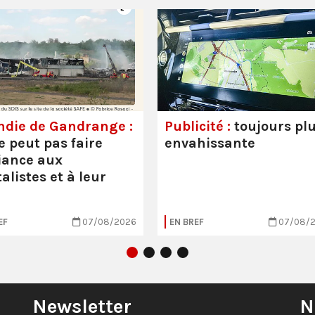
ndie de Gandrange :
Publicité :
toujours pl
e peut pas faire
envahissante
iance aux
alistes et à leur
EF
07/08/2026
EN BREF
07/08/
Newsletter
N