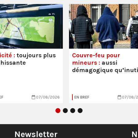
cité :
toujours plus
Couvre-feu pour
hissante
mineurs :
aussi
démagogique qu’inuti
EF
07/08/2026
EN BREF
07/08/
Newsletter
N