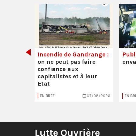
de tout
Incendie de Gandrange :
Publi
on ne peut pas faire
enva
confiance aux
capitalistes et à leur
Etat
05/08/2026
EN BREF
07/08/2026
EN BR
Lutte Ouvrière