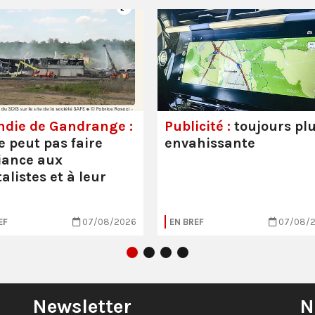
ndie de Gandrange :
Publicité :
toujours pl
e peut pas faire
envahissante
iance aux
alistes et à leur
EF
07/08/2026
EN BREF
07/08/
Newsletter
N