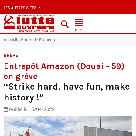
LES AUTRES SITES
MENU
Accueil
Hauts-de-France
Entrepôt Amazon (Douai - 59) en grève : “St
BRÈVE
Entrepôt Amazon (Douai - 59)
en grève
“Strike hard, have fun, make
history !”
Publié le 15/04/2022