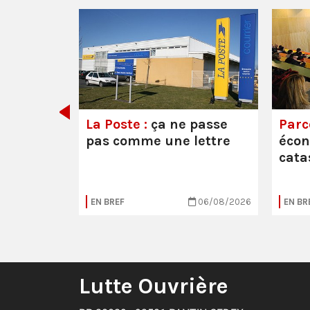
e ou la
La Poste :
ça ne passe
Parc
pas comme une lettre
éco
cata
05/08/2026
EN BREF
06/08/2026
EN BR
Lutte Ouvrière