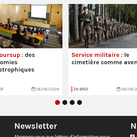
oursup :
des
Service militaire :
le
nomies
cimetière comme aven
strophiques
EF
06/08/2026
EN BREF
06/08/
Newsletter
N
Abonnez-vous aux lettres d'information pour