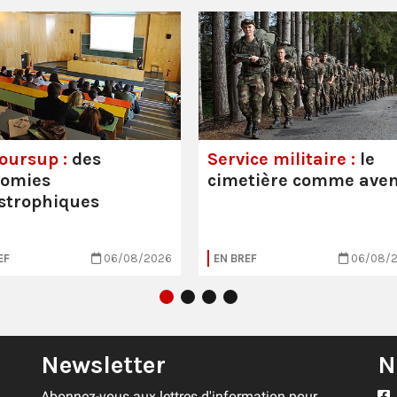
oursup :
des
Service militaire :
le
nomies
cimetière comme aven
strophiques
EF
06/08/2026
EN BREF
06/08/
Newsletter
N
Abonnez-vous aux lettres d'information pour