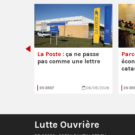
e ou la
La Poste :
ça ne passe
Parc
pas comme une lettre
éco
cata
05/08/2026
EN BREF
06/08/2026
EN BR
Lutte Ouvrière