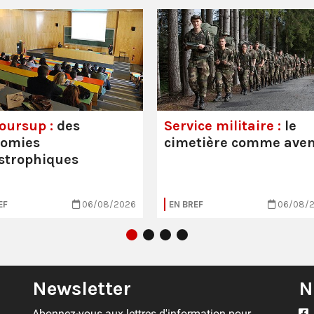
oursup :
des
Service militaire :
le
nomies
cimetière comme aven
strophiques
EF
06/08/2026
EN BREF
06/08/
Newsletter
N
Abonnez-vous aux lettres d'information pour