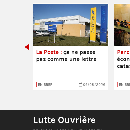
e ou la
La Poste :
ça ne passe
Parc
pas comme une lettre
éco
cata
05/08/2026
EN BREF
06/08/2026
EN BR
Lutte Ouvrière