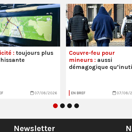
cité :
toujours plus
Couvre-feu pour
hissante
mineurs :
aussi
démagogique qu’inuti
EF
07/08/2026
EN BREF
07/08/
Newsletter
N