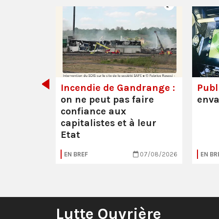
de tout
Incendie de Gandrange :
Publi
on ne peut pas faire
enva
confiance aux
capitalistes et à leur
Etat
05/08/2026
EN BREF
07/08/2026
EN BR
Lutte Ouvrière