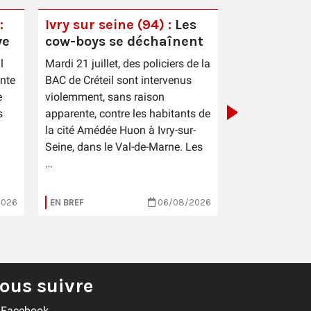
:
Ivry sur seine (94) :
Les
ve
cow-boys se déchaînent
Ouverture 
l
Mardi 21 juillet, des policiers de la
Cayenne :
ente
BAC de Créteil sont intervenus
constructi
e
violemment, sans raison
temps reco
s
apparente, contre les habitants de
la cité Amédée Huon à Ivry-sur-
Seine, dans le Val-de-Marne. Les
…
2026
EN BREF
06/08/2026
EN BREF
ous suivre
Facebook