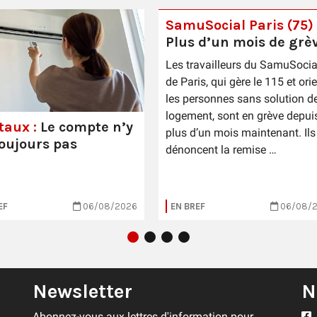
SamuSocial Paris (75) 
Plus d’un mois de grè
Les travailleurs du SamuSocia
de Paris, qui gère le 115 et ori
les personnes sans solution d
logement, sont en grève depui
taux :
Le compte n’y
plus d’un mois maintenant. Ils
toujours pas
dénoncent la remise …
EF
06/08/2026
EN BREF
06/08/
Newsletter
N
Abonnez-vous aux lettres d'information pour