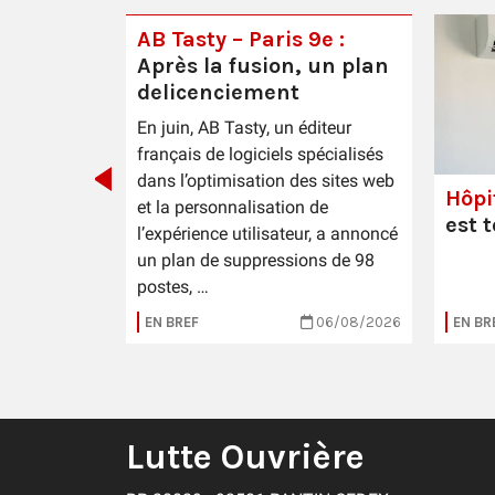
AB Tasty – Paris 9e :
Après la fusion, un plan
e
delicenciement
En juin, AB Tasty, un éditeur
français de logiciels spécialisés
dans l’optimisation des sites web
Hôpi
et la personnalisation de
est 
l’expérience utilisateur, a annoncé
un plan de suppressions de 98
postes, …
31/07/2026
EN BREF
06/08/2026
EN BR
Lutte Ouvrière