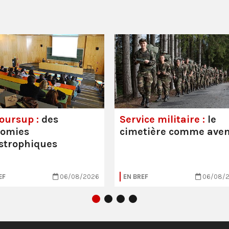
oursup :
des
Service militaire :
le
nomies
cimetière comme aven
strophiques
EF
06/08/2026
EN BREF
06/08/