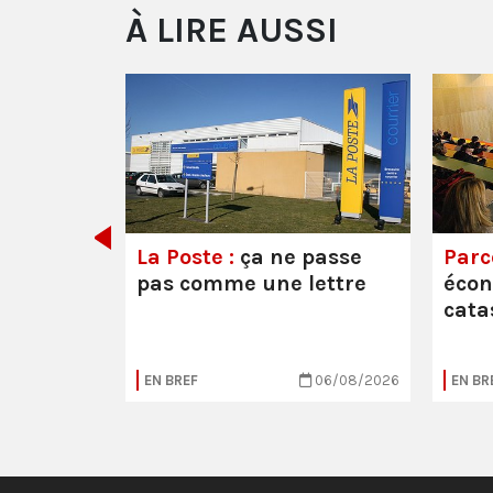
À LIRE AUSSI
e ou la
La Poste :
ça ne passe
Parc
pas comme une lettre
éco
cata
05/08/2026
EN BREF
06/08/2026
EN BR