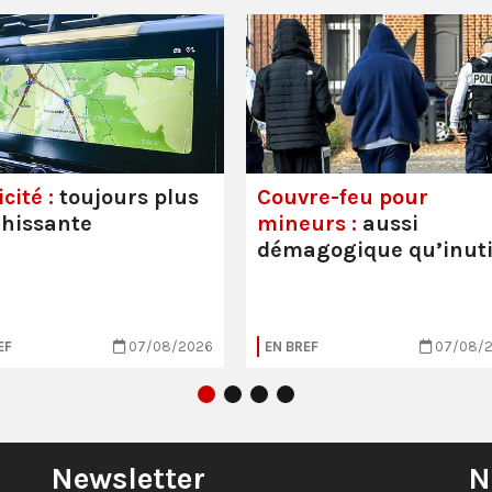
cité :
toujours plus
Couvre-feu pour
hissante
mineurs :
aussi
démagogique qu’inuti
EF
07/08/2026
EN BREF
07/08/
Newsletter
N