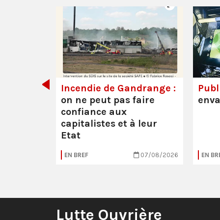
de tout
Incendie de Gandrange :
Publi
on ne peut pas faire
enva
confiance aux
capitalistes et à leur
Etat
05/08/2026
EN BREF
07/08/2026
EN BR
Lutte Ouvrière