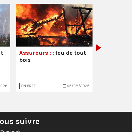
Les droits 
travailleur
leurs souc
nt
Assureurs : :
feu de tout
bois
2026
EN BREF
05/08/2026
EN BREF
ous suivre
Facebook