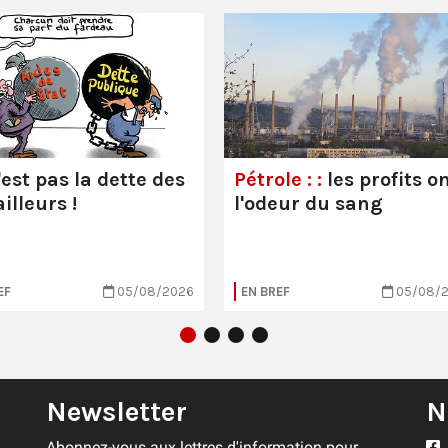
'est pas la dette des
Pétrole : :
les profits o
illeurs !
l'odeur du sang
EF
05/08/2026
EN BREF
05/08/
Newsletter
N
Abonnez-vous aux lettres d'information pour