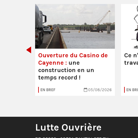
décider
Ouverture du Casino de
Ce n
Cayenne :
une
trava
construction en un
temps record !
30/07/2026
EN BREF
05/08/2026
EN BR
Lutte Ouvrière