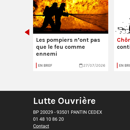
e ou la
Les pompiers n’ont pas
Chô
que le feu comme
cont
ennemi
05/08/2026
EN BREF
27/07/2026
EN BR
Lutte Ouvrière
BP 20029 - 93501 PANTIN CEDEX
01 48 10 86 20
Contact