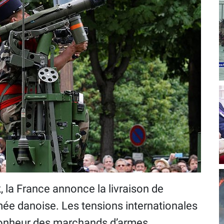
k, la France annonce la livraison de
rmée danoise. Les tensions internationales
bonheur des marchands d’armes.