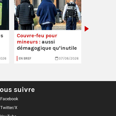
Mortalité i
hausse
us
Couvre-feu pour
mineurs :
aussi
démagogique qu’inutile
2026
EN BREF
07/08/2026
EN BREF
ous suivre
Facebook
Twitter/X