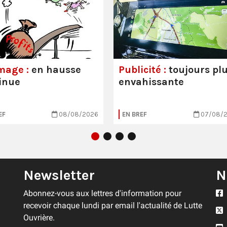
mage :
en hausse
Publicité :
toujours pl
inue
envahissante
EF
08/08/2026
EN BREF
07/08/
Newsletter
N
Abonnez-vous aux lettres d'information pour
recevoir chaque lundi par email l'actualité de Lutte
Ouvrière.