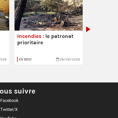
Hôpitaux :
est toujou
Incendies :
le patronat
prioritaire
2026
EN BREF
06/08/2026
EN BREF
ous suivre
Facebook
Twitter/X