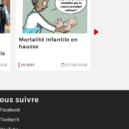
La Poste :
ç
pas comme
Mortalité infantile en
hausse
le
2026
EN BREF
07/08/2026
EN BREF
ous suivre
Facebook
Twitter/X