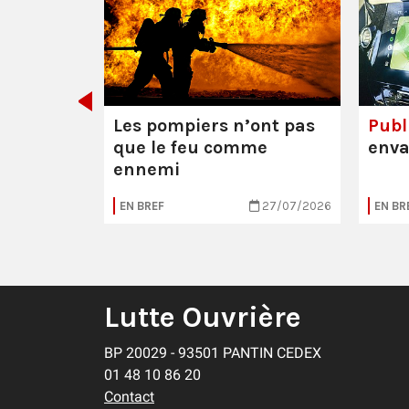
 Mathieu
res (95)
Les pompiers n’ont pas
Publi
que le feu comme
enva
ennemi
04/08/2026
EN BREF
27/07/2026
EN BR
Lutte Ouvrière
BP 20029 - 93501 PANTIN CEDEX
01 48 10 86 20
Contact