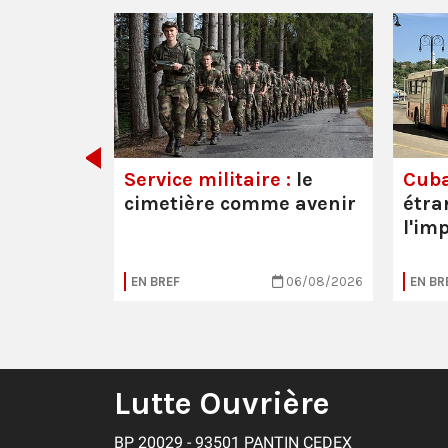
 les
Service militaire :
le
Cuba
cimetière comme avenir
étra
l'im
20/07/2026
EN BREF
06/08/2026
EN BR
Lutte Ouvrière
BP 20029 - 93501 PANTIN CEDEX