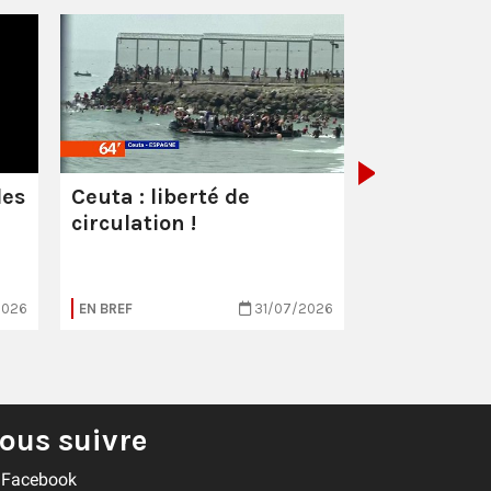
Les milliar
manquent
combattre 
les
Ceuta : liberté de
circulation !
2026
EN BREF
31/07/2026
EN BREF
ous suivre
Facebook