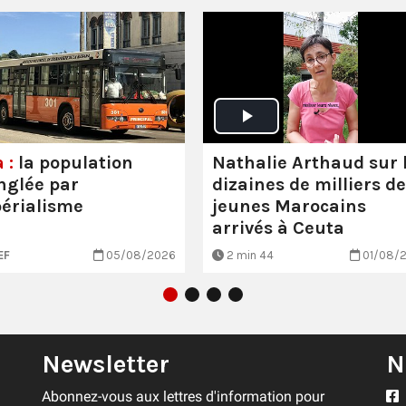
Nathalie Arthaud sur 
 :
la population
dizaines de milliers de
nglée par
jeunes Marocains
périalisme
arrivés à Ceuta
EF
05/08/2026
2 min 44
01/08/
Newsletter
N
Abonnez-vous aux lettres d'information pour