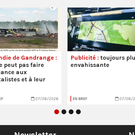
ndie de Gandrange :
Publicité :
toujours pl
e peut pas faire
envahissante
iance aux
alistes et à leur
EF
07/08/2026
EN BREF
07/08/
Newsletter
N