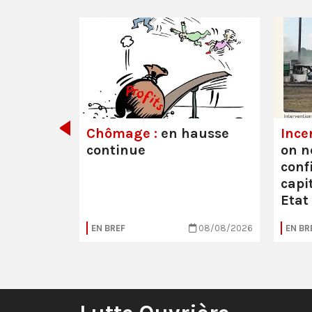
its ont
Chômage :
en hausse
Ince
continue
on n
conf
capit
Etat
05/08/2026
EN BREF
08/08/2026
EN BR