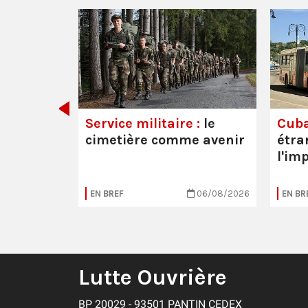
 les
Service militaire :
le
Cuba
cimetière comme avenir
étra
l'im
20/07/2026
EN BREF
06/08/2026
EN BR
Lutte Ouvrière
BP 20029 - 93501 PANTIN CEDEX