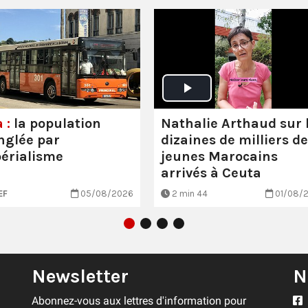
Nathalie Arthaud sur 
 :
la population
dizaines de milliers de
nglée par
jeunes Marocains
périalisme
arrivés à Ceuta
EF
05/08/2026
2 min 44
01/08/
Newsletter
N
Abonnez-vous aux lettres d'information pour