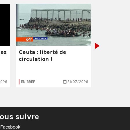
Les milliar
manquent
combattre 
les
Ceuta : liberté de
circulation !
2026
EN BREF
31/07/2026
EN BREF
ous suivre
Facebook