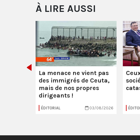
À LIRE AUSSI
 :
les
uerre
La menace ne vient pas
Ceux
des immigrés de Ceuta,
soci
mais de nos propres
cata
dirigeants !
16/07/2026
ÉDITORIAL
03/08/2026
ÉDITO