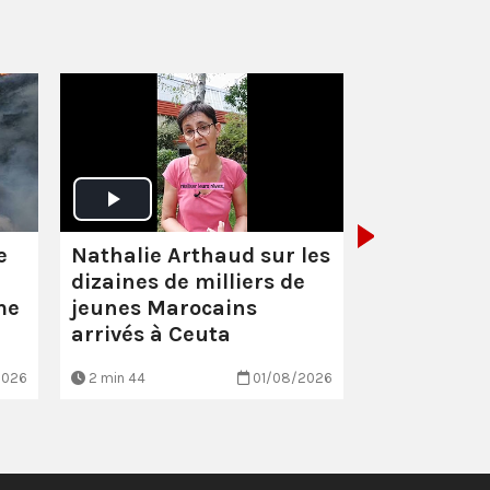
Santé :
éco
scandaleu
Nathalie Arthaud sur les
e
dizaines de milliers de
jeunes Marocains
me
arrivés à Ceuta
2026
2 min 44
01/08/2026
EN BREF