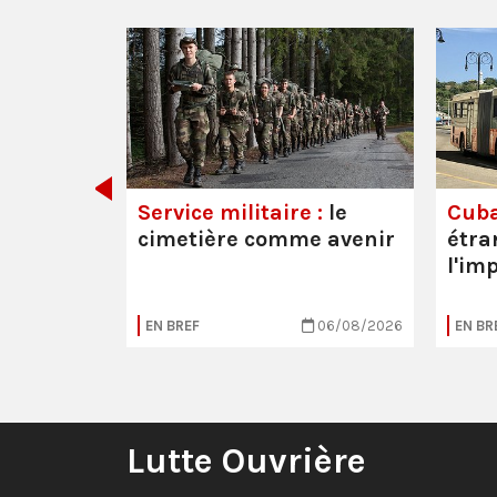
 les
Service militaire :
le
Cuba
cimetière comme avenir
étra
l'im
20/07/2026
EN BREF
06/08/2026
EN BR
Lutte Ouvrière