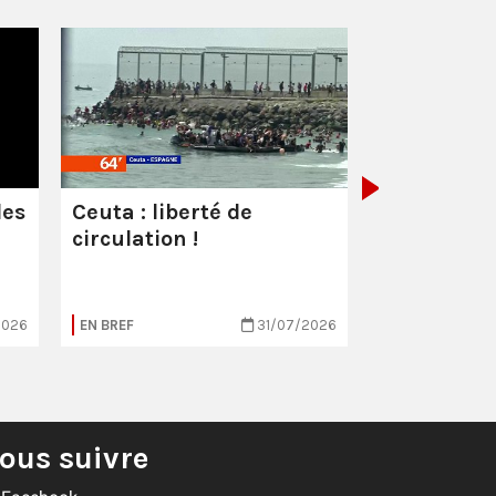
Les milliar
manquent
combattre 
les
Ceuta : liberté de
circulation !
2026
EN BREF
31/07/2026
EN BREF
ous suivre