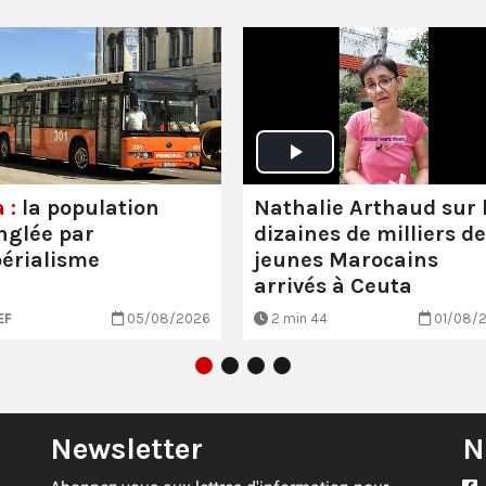
Nathalie Arthaud sur 
 :
la population
dizaines de milliers de
nglée par
jeunes Marocains
périalisme
arrivés à Ceuta
EF
05/08/2026
2 min 44
01/08/
Newsletter
N