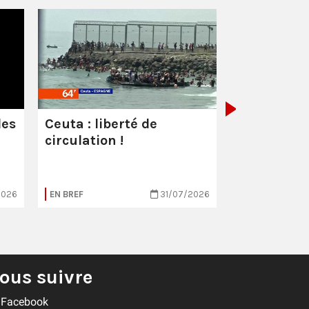
Les milliar
manquent
combattre 
les
Ceuta : liberté de
circulation !
2026
EN BREF
31/07/2026
EN BREF
ous suivre
Facebook