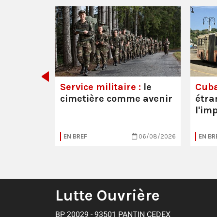
 les
Service militaire :
le
Cuba
cimetière comme avenir
étra
l'im
20/07/2026
EN BREF
06/08/2026
EN BR
Lutte Ouvrière
BP 20029 - 93501 PANTIN CEDEX