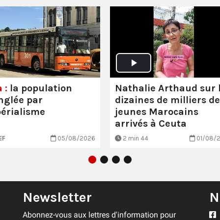
Nathalie Arthaud sur 
 :
la population
dizaines de milliers de
nglée par
jeunes Marocains
périalisme
arrivés à Ceuta
EF
05/08/2026
2 min 44
01/08/
Newsletter
N
Abonnez-vous aux lettres d'information pour