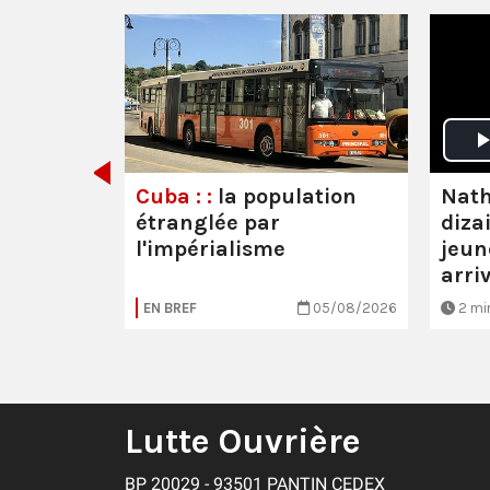
emps-là,
Nath
Cuba : :
la population
diza
étranglée par
jeun
l'impérialisme
arri
20/07/2026
EN BREF
05/08/2026
2 mi
Lutte Ouvrière
BP 20029 - 93501 PANTIN CEDEX