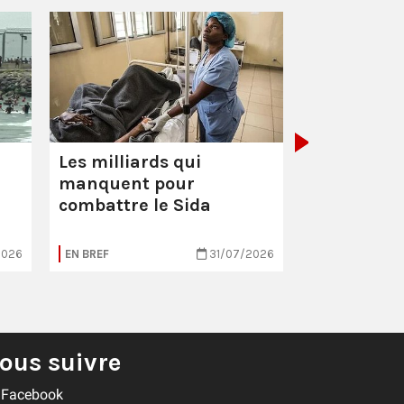
L'Irak sou
Les milliards qui
manquent pour
combattre le Sida
2026
EN BREF
31/07/2026
EN BREF
ous suivre
Facebook