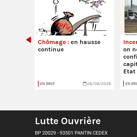
its ont
Chômage :
en hausse
Ince
continue
on n
conf
capit
Etat
05/08/2026
EN BREF
08/08/2026
EN BR
Lutte Ouvrière
BP 20029 - 93501 PANTIN CEDEX