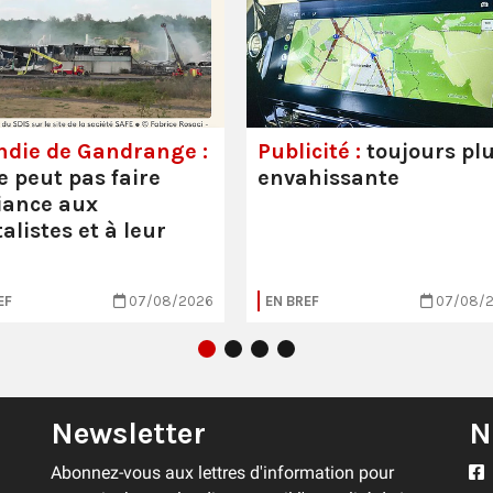
ndie de Gandrange :
Publicité :
toujours pl
e peut pas faire
envahissante
iance aux
alistes et à leur
EF
07/08/2026
EN BREF
07/08/
Newsletter
N
Abonnez-vous aux lettres d'information pour