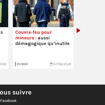
Mortalité i
hausse
us
Couvre-feu pour
mineurs :
aussi
démagogique qu’inutile
2026
EN BREF
07/08/2026
EN BREF
ous suivre
Facebook