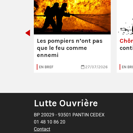
e ou la
Les pompiers n’ont pas
Chô
que le feu comme
cont
ennemi
05/08/2026
EN BREF
27/07/2026
EN BR
Lutte Ouvrière
BP 20029 - 93501 PANTIN CEDEX
01 48 10 86 20
Contact