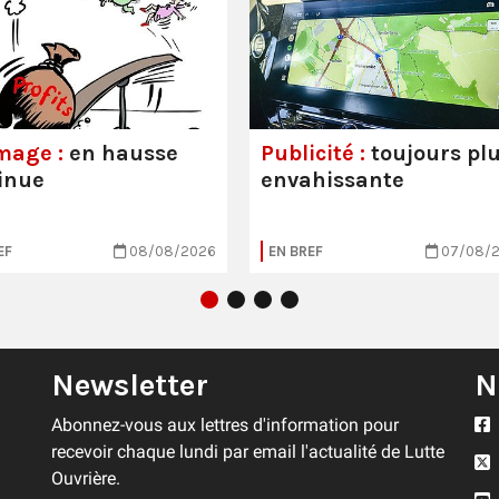
mage :
en hausse
Publicité :
toujours pl
inue
envahissante
EF
08/08/2026
EN BREF
07/08/
Newsletter
N
Abonnez-vous aux lettres d'information pour
recevoir chaque lundi par email l'actualité de Lutte
Ouvrière.