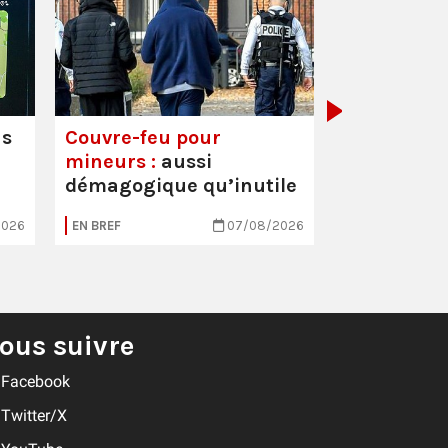
Mortalité i
hausse
us
Couvre-feu pour
mineurs :
aussi
démagogique qu’inutile
2026
EN BREF
07/08/2026
EN BREF
ous suivre
Facebook
Twitter/X