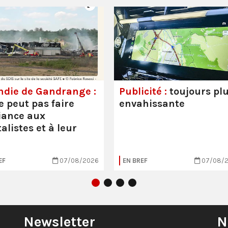
ndie de Gandrange :
Publicité :
toujours pl
e peut pas faire
envahissante
iance aux
alistes et à leur
EF
07/08/2026
EN BREF
07/08/
Newsletter
N