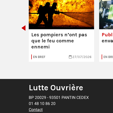
 Mathieu
res (95)
Les pompiers n’ont pas
Publi
que le feu comme
enva
ennemi
04/08/2026
EN BREF
27/07/2026
EN BR
Lutte Ouvrière
BP 20029 - 93501 PANTIN CEDEX
01 48 10 86 20
Contact