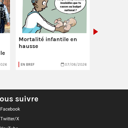
La Poste :
ç
pas comme
Mortalité infantile en
hausse
le
2026
EN BREF
07/08/2026
EN BREF
ous suivre
Facebook
Twitter/X