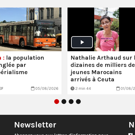
Nathalie Arthaud sur 
 :
la population
dizaines de milliers de
nglée par
jeunes Marocains
périalisme
arrivés à Ceuta
EF
05/08/2026
2 min 44
01/08/
Newsletter
N