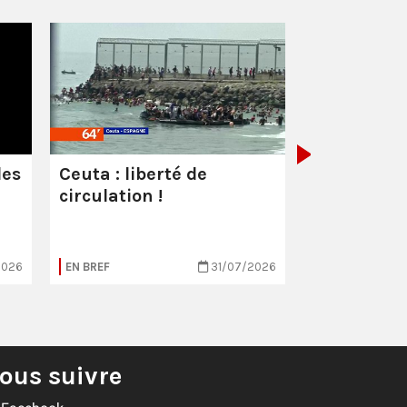
Les milliar
manquent
combattre 
les
Ceuta : liberté de
circulation !
2026
EN BREF
31/07/2026
EN BREF
ous suivre