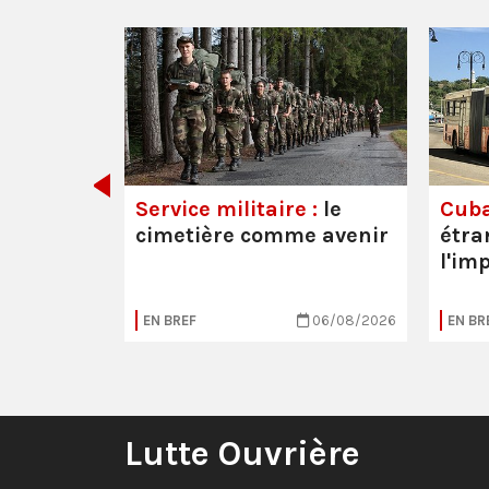
 les
Service militaire :
le
Cuba
cimetière comme avenir
étra
l'im
20/07/2026
EN BREF
06/08/2026
EN BR
Lutte Ouvrière