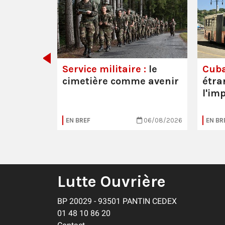
 les
Service militaire :
le
Cuba
cimetière comme avenir
étra
l'im
20/07/2026
EN BREF
06/08/2026
EN BR
Lutte Ouvrière
BP 20029 - 93501 PANTIN CEDEX
01 48 10 86 20