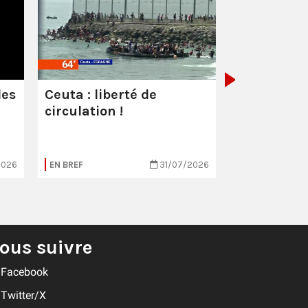
Les milliar
manquent
combattre 
les
Ceuta : liberté de
circulation !
2026
EN BREF
31/07/2026
EN BREF
ous suivre
Facebook
Twitter/X