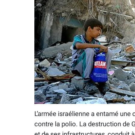
L’armée israélienne a entamé une
contre la polio. La destruction de
et de ses infrastructures, conduit