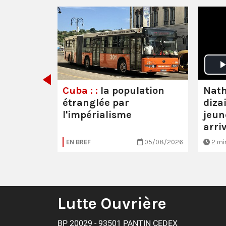
emps-là,
Nath
Cuba : :
la population
diza
étranglée par
jeun
l'impérialisme
arri
20/07/2026
EN BREF
05/08/2026
2 mi
Lutte Ouvrière
BP 20029 - 93501 PANTIN CEDEX