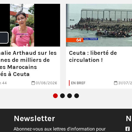
alie Arthaud sur les
Ceuta : liberté de
ines de milliers de
circulation !
es Marocains
vés à Ceuta
n 44
01/08/2026
EN BREF
31/07/
Newsletter
N
Abonnez-vous aux lettres d'information pour