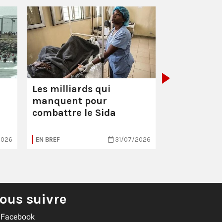
L'Irak sou
Les milliards qui
manquent pour
combattre le Sida
2026
EN BREF
31/07/2026
EN BREF
ous suivre
Facebook