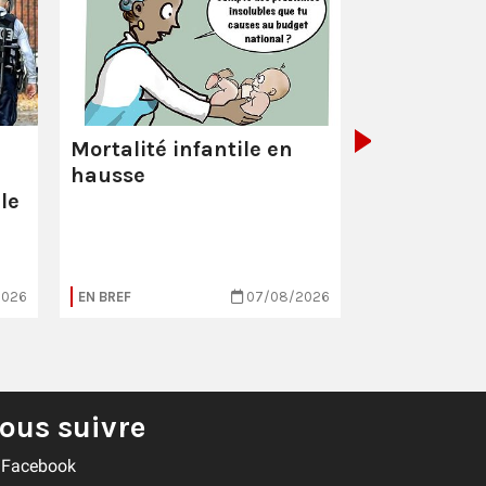
La Poste :
ç
pas comme
Mortalité infantile en
hausse
le
2026
EN BREF
07/08/2026
EN BREF
ous suivre
Facebook