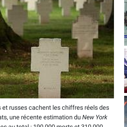
 et russes cachent les chiffres réels des
ats, une récente estimation du
New York
s au total : 190 000 morts et 310 000