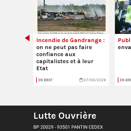
de tout
Incendie de Gandrange :
Publi
on ne peut pas faire
enva
confiance aux
capitalistes et à leur
Etat
05/08/2026
EN BREF
07/08/2026
EN BR
Lutte Ouvrière
BP 20029 - 93501 PANTIN CEDEX