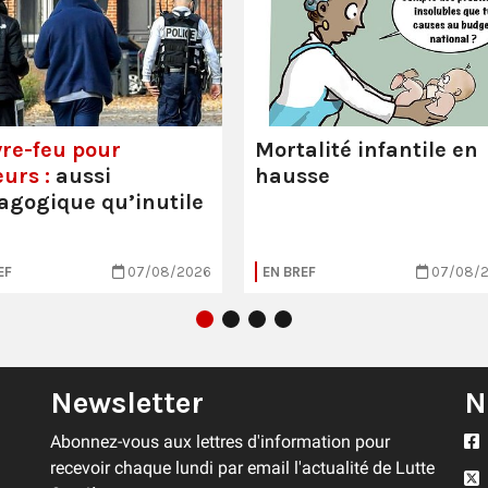
re-feu pour
Mortalité infantile en
urs :
aussi
hausse
gogique qu’inutile
EF
07/08/2026
EN BREF
07/08/
Newsletter
N
Abonnez-vous aux lettres d'information pour
recevoir chaque lundi par email l'actualité de Lutte