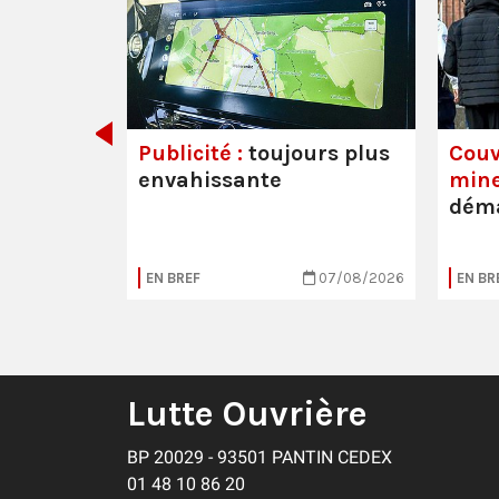
det de
Publicité :
toujours plus
Couv
envahissante
mine
déma
05/08/2026
EN BREF
07/08/2026
EN BR
Lutte Ouvrière
BP 20029 - 93501 PANTIN CEDEX
01 48 10 86 20