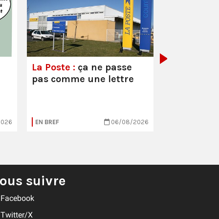
Parcoursup
économies
catastrop
La Poste :
ça ne passe
pas comme une lettre
2026
EN BREF
06/08/2026
EN BREF
ous suivre
Facebook
Twitter/X