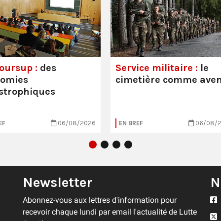
oursup :
des
Service militaire :
le
nomies
cimetière comme aven
strophiques
EF
06/08/2026
EN BREF
06/08/
Newsletter
N
Abonnez-vous aux lettres d'information pour
recevoir chaque lundi par email l'actualité de Lutte