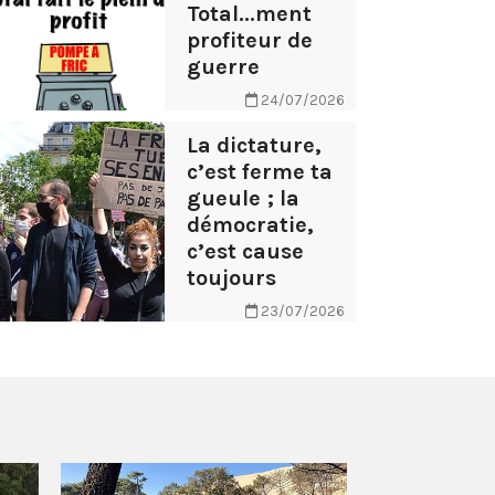
Total...ment
profiteur de
guerre
24/07/2026
La dictature,
c’est ferme ta
gueule ; la
démocratie,
c’est cause
toujours
23/07/2026
AB Tasty – 