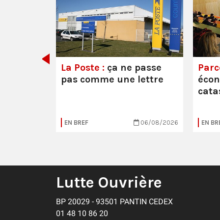
e ou la
La Poste :
ça ne passe
Parc
pas comme une lettre
éco
cata
05/08/2026
EN BREF
06/08/2026
EN BR
Lutte Ouvrière
BP 20029 - 93501 PANTIN CEDEX
01 48 10 86 20