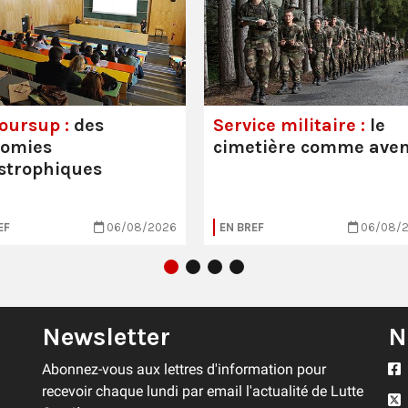
oursup :
des
Service militaire :
le
nomies
cimetière comme aven
strophiques
EF
06/08/2026
EN BREF
06/08/
Newsletter
N
Abonnez-vous aux lettres d'information pour
recevoir chaque lundi par email l'actualité de Lutte