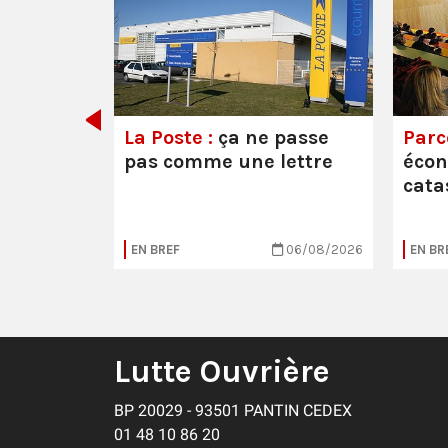
e ou la
La Poste :
ça ne passe
Parc
pas comme une lettre
éco
cata
05/08/2026
EN BREF
06/08/2026
EN BR
Lutte Ouvrière
BP 20029 - 93501 PANTIN CEDEX
01 48 10 86 20