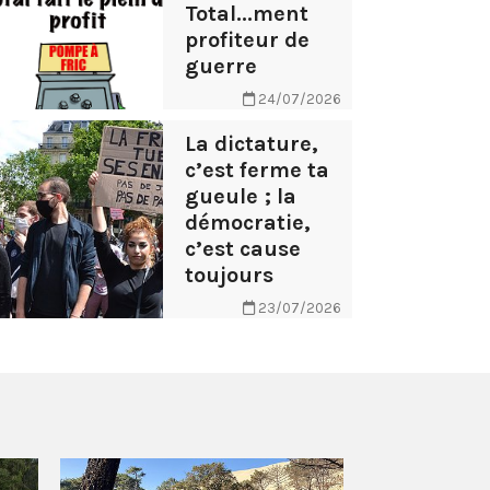
Total...ment
profiteur de
guerre
24/07/2026
La dictature,
c’est ferme ta
gueule ; la
démocratie,
c’est cause
toujours
23/07/2026
AB Tasty – 